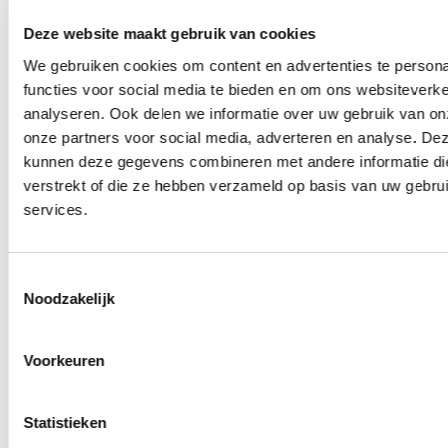
Jaar ervaring
Deze website maakt gebruik van cookies
Gee
We gebruiken cookies om content en advertenties te persona
functies voor social media te bieden en om ons websiteverke
wac
Kla
analyseren. Ook delen we informatie over uw gebruik van on
onze partners voor social media, adverteren en analyse. De
Klin
kunnen deze gegevens combineren met andere informatie die
hoof
verstrekt of die ze hebben verzameld op basis van uw gebru
is
services.
gew
op
Toestemmingsselectie
Zor
Noodzakelijk
Beki
alle
Voorkeuren
waa
of
Statistieken
plaa