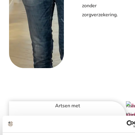
zonder
zorgverzekering.
Artsen met
Kla
Klin
0
+
hee