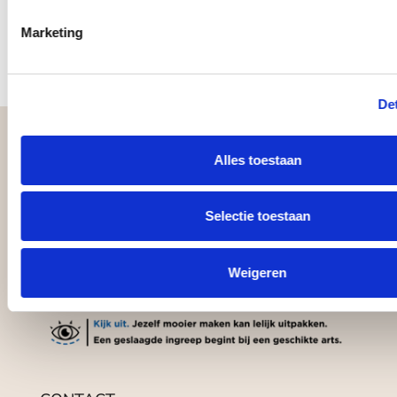
een
Marketing
waa
Det
Alles toestaan
Selectie toestaan
Aandacht maakt alles mooier. Bij Klaver klinieken
ben je verzekerd van de beste zorg.
Weigeren