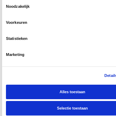
Toestemmingsselectie
Jaar ervaring
Noodzakelijk
Gee
Voorkeuren
wac
Klav
Klini
Statistieken
hoof
is
Marketing
gewa
op
Detail
Zorg
Bekij
Alles toestaan
alle
waar
Selectie toestaan
of