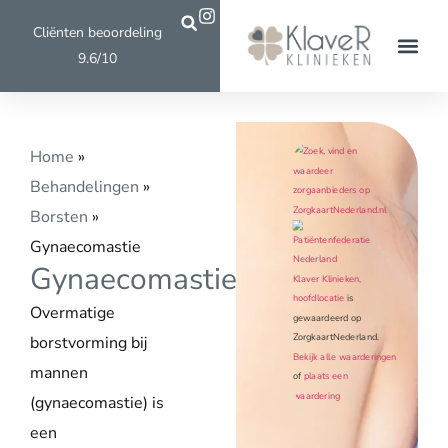
Meer dan 13.500
Cliënten beoordeling
Aandacht voor 
behandelingen
9.6/10
privacy
uitgevoerd
Klaver 
Afspraak 
Home
»
Behandelingen
»
Borsten
»
Gynaecomastie
Gynaecomastie
Klaver Klinieken,
hoofdlocatie
is
Overmatige
gewaardeerd op
ZorgkaartNederland.
borstvorming bij
Bekijk alle waarderingen
mannen
of
plaats een
waardering
(gynaecomastie) is
een