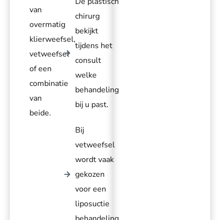
De plastisch
van
chirurg
overmatig
bekijkt
klierweefsel,
tijdens het
vetweefsel
consult
of een
welke
combinatie
behandeling
van
bij u past.
beide.
Bij
vetweefsel
wordt vaak
gekozen
voor een
liposuctie
behandeling