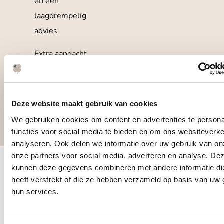
en een
laagdrempelig
advies
Extra aandacht
voor rust en
vertrouwen
dankzij Comfort
Deze website maakt gebruik van cookies
Talk.
We gebruiken cookies om content en advertenties te persona
functies voor social media te bieden en om ons websiteverke
analyseren. Ook delen we informatie over uw gebruik van on
onze partners voor social media, adverteren en analyse. De
kunnen deze gegevens combineren met andere informatie di
Artsen met
Kla
heeft verstrekt of die ze hebben verzameld op basis van uw 
hun services.
Klin
0
+
hee