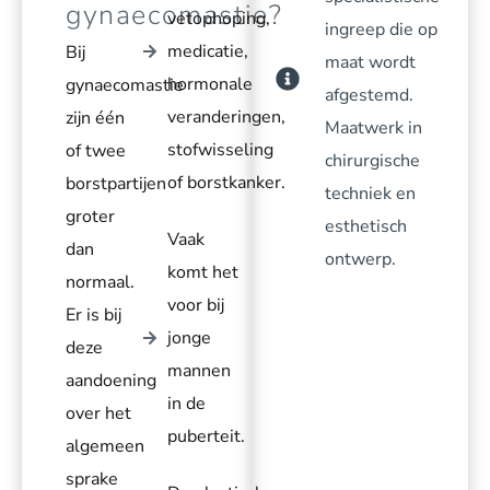
gynaecomastie?
vetophoping,
ingreep die op
medicatie,
Bij
maat wordt
hormonale
gynaecomastie
afgestemd.
veranderingen,
zijn één
Maatwerk in
stofwisseling
of twee
chirurgische
of borstkanker.
borstpartijen
techniek en
groter
esthetisch
Vaak
dan
ontwerp.
komt het
normaal.
voor bij
Er is bij
jonge
deze
mannen
aandoening
in de
over het
puberteit.
algemeen
sprake