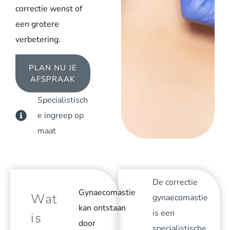
correctie wenst of
een grotere
verbetering.
PLAN NU JE
AFSPRAAK
Specialistisch
e ingreep op
maat
De correctie
Gynaecomastie
Wat
gynaecomastie
kan ontstaan
is een
is
door
specialistische