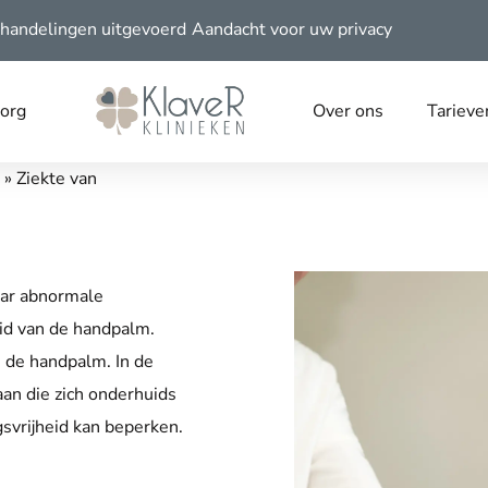
handelingen uitgevoerd
Aandacht voor uw privacy
zorg
Over ons
Tarieve
»
Ziekte van
aar abnormale
uid van de handpalm.
n de handpalm. In de
an die zich onderhuids
gsvrijheid kan beperken.