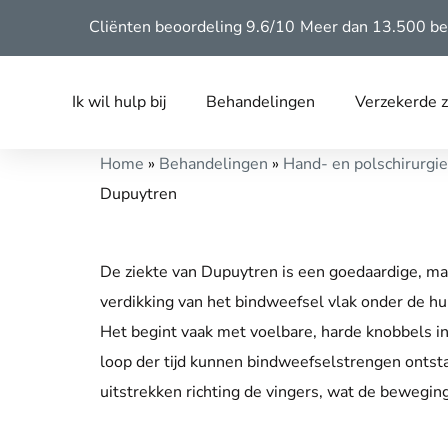
Cliënten beoordeling 9.6/10
Meer dan 13.500 be
Ik wil hulp bij
Behandelingen
Verzekerde 
Home
»
Behandelingen
»
Hand- en polschirurgie
Dupuytren
De ziekte van Dupuytren is een goedaardige, m
verdikking van het bindweefsel vlak onder de h
Het begint vaak met voelbare, harde knobbels i
loop der tijd kunnen bindweefselstrengen ontsta
uitstrekken richting de vingers, wat de bewegin