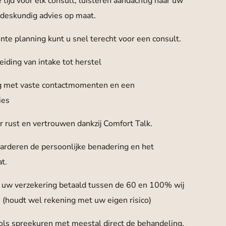
tijd voor elk consult, luisteren aandachtig naar uw
 deskundig advies op maat.
ënte planning kunt u snel terecht voor een consult.
eiding van intake tot herstel
g met vaste contactmomenten en een
ies
r rust en vertrouwen dankzij Comfort Talk.
arderen de persoonlijke benadering en het
t.
uw verzekering betaald tussen de 60 en 100% wij
 (houdt wel rekening met uw eigen risico)
ols spreekuren met meestal direct de behandeling.