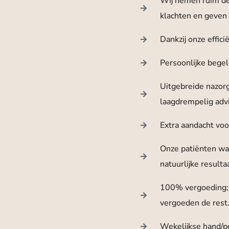
Wij nemen ruim de 
klachten en geven
Dankzij onze effici
Persoonlijke begel
Uitgebreide nazor
laagdrempelig adv
Extra aandacht voo
Onze patiënten wa
natuurlijke resultaa
100% vergoeding; 
vergoeden de rest.
Wekelijkse hand/p