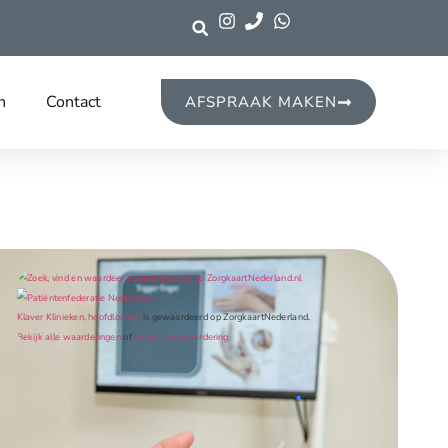
n
Contact
AFSPRAAK MAKEN
Klaver Klinieken, hoofdlocatie
is gewaardeerd op ZorgkaartNederland.
Bekijk alle waarderingen
of
plaats een waardering