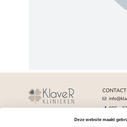
CONTACT
info@kla
085 – 2
Aandacht maakt alles mooier. Bij
(bij spoe
Klaver klinieken ben je verzekerd
Deze website maakt gebru
van de beste zorg.