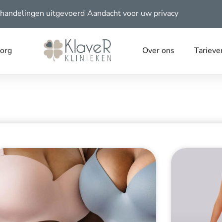
handelingen uitgevoerd
Aandacht voor uw privacy
zorg
Over ons
Tarieve