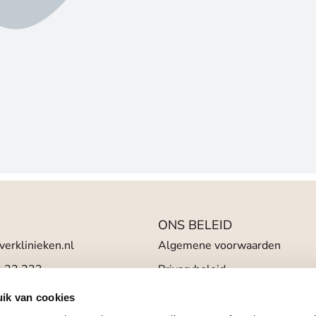
ONS BELEID
verklinieken.nl
Algemene voorwaarden
2 22 233
Privacybeleid
d 24/7 bereikbaar)
Klachten regeling
ik van cookies