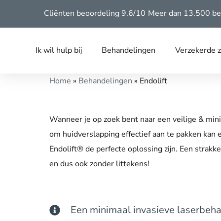
Cliënten beoordeling 9.6/10
Meer dan 13.500 be
Ik wil hulp bij
Behandelingen
Verzekerde 
Home
»
Behandelingen
»
Endolift
Wanneer je op zoek bent naar een veilige & min
om huidverslapping effectief aan te pakken kan
Endolift® de perfecte oplossing zijn. Een strakke
en dus ook zonder littekens!
Een minimaal invasieve laserbeh