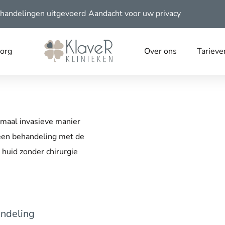
handelingen uitgevoerd
Aandacht voor uw privacy
zorg
Over ons
Tarieve
imaal invasieve manier
 een behandeling met de
 huid zonder chirurgie
andeling