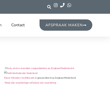
n
Contact
AFSPRAAK MAKEN
Klaver Klinieken, hoofdlocatie
is gewaardeerd op ZorgkaartNederland.
Bekijk alle waarderingen
of
plaats een waardering