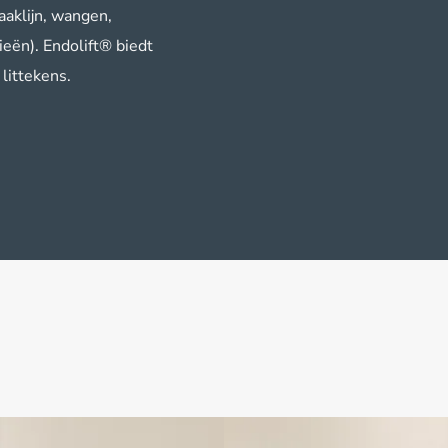
aaklijn, wangen,
ieën). Endolift® biedt
littekens.