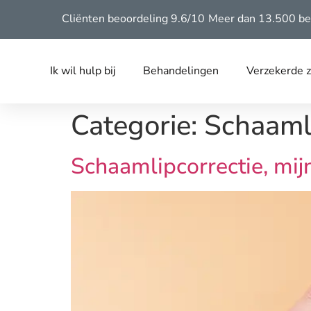
Cliënten beoordeling 9.6/10
Meer dan 13.500 be
Ik wil hulp bij
Behandelingen
Verzekerde 
Categorie:
Schaamli
Schaamlipcorrectie, mijn