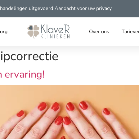
handelingen uitgevoerd
Aandacht voor uw privacy
zorg
Over ons
Tarieve
pcorrectie
 ervaring!